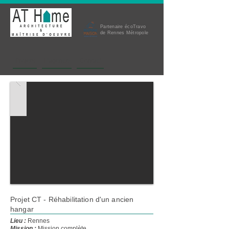
Partenaire écoTravo
de Rennes Métropole
​en activité depuis 2015
Projets
L'agence
Contact
Projet CT - Réhabilitation d'un ancien
hangar
Lieu :
Rennes
Mission :
Mission complète