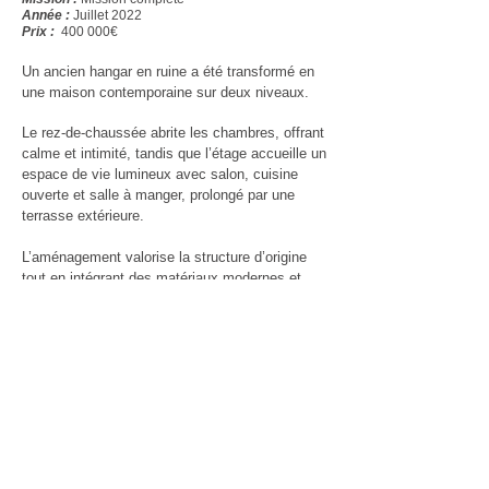
Année :
Juillet 2022
Prix :
400 000
€
Un ancien hangar en ruine a été transformé en
une maison contemporaine sur deux niveaux.
Le rez-de-chaussée abrite les chambres, offrant
calme et intimité, tandis que l’étage accueille un
espace de vie lumineux avec salon, cuisine
ouverte et salle à manger, prolongé par une
terrasse extérieure.
L’aménagement valorise la structure d’origine
tout en intégrant des matériaux modernes et
naturels.
Pour assurer confort et accessibilité, un
ascenseur a été installé entre les deux étages.
Ce projet allie harmonieusement architecture
industrielle et habitation chaleureuse, offrant
une nouvelle vie à un bâtiment oublié tout en
répondant aux besoins actuels des occupants.